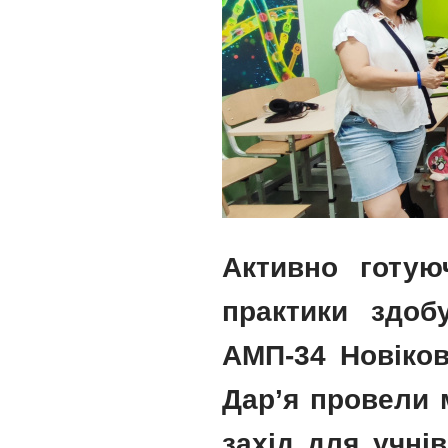
Активно готую
практики здоб
АМП-34 Новіков
Дарʼя провели 
захід для учні