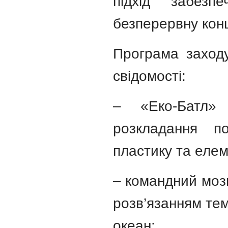
підхід забез
безперервну конц
Програма заходу
свідомості:
– «Еко-Батл»
розкладання по
пластику та елем
– командний мозк
розв’язанням тем
океан;