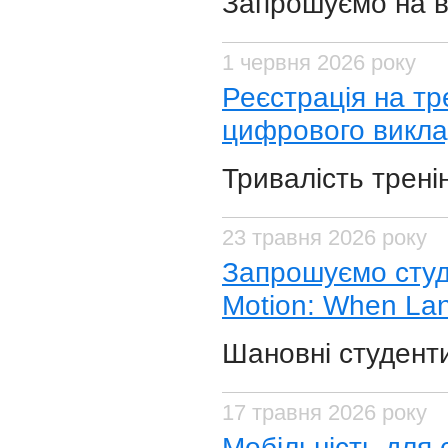
​Запрошуємо на в
1 червня 2026 року
Реєстрація на тр
цифрового викла
Тривалість трені
23 травня 2026 року
​Запрошуємо студ
Motion: When Lan
Шановні студенти
17 травня 2026 року
​Мобільність для 