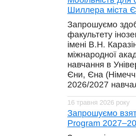
Шиллера міста Є
Запрошуємо здоб
факультету інозе
імені В.Н. Караз
міжнародної акад
навчання в Уніве
Єни, Єна (Німечч
2026/2027 навчал
16 травня 2026 року
Запрошуємо взяти
Program 2027–20