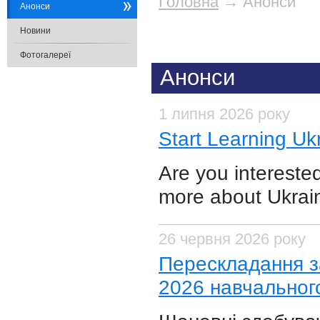
Головна
→
Анонси
Анонси
Новини
Фотогалереї
Анонси
1 липня 2026 року
​Start Learning Uk
Are you intereste
more about Ukrai
26 червня 2026 року
Перескладання за
2026 навчальног