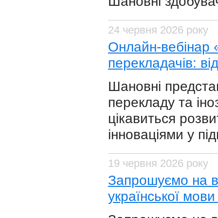
​Шановні здобувач
24 червня 2026 року
Онлайн-вебінар 
перекладачів: ві
​Шановні предста
перекладу та іно
цікавиться розв
інноваціями у під
19 червня 2026 року
​Запрошуємо на 
української мови 